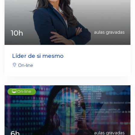
10h
aulas gravadas
Líder de si mesmo
On-line
On-line
6h
aulas gravadas