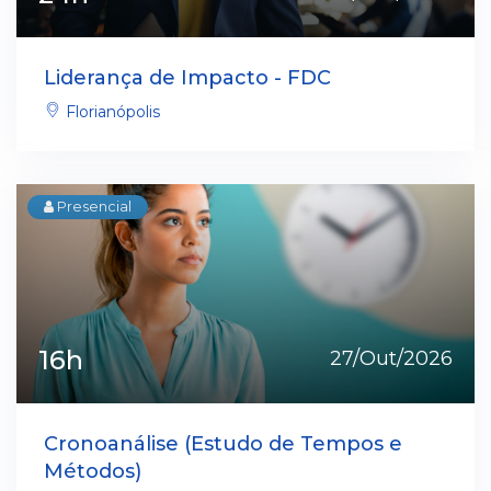
Liderança de Impacto - FDC
Florianópolis
Presencial
16h
27/Out/2026
Cronoanálise (Estudo de Tempos e
Métodos)