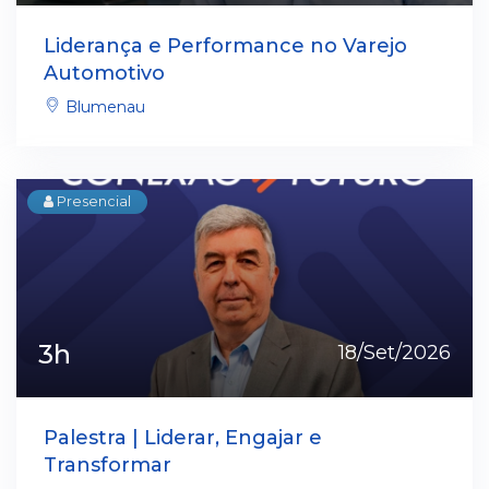
Liderança e Performance no Varejo
Automotivo
Blumenau
Presencial
3h
18/Set/2026
Palestra | Liderar, Engajar e
Transformar