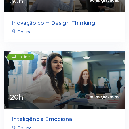
30h
aulas gravadas
Inovação com Design Thinking
On-line
On-line
20h
aulas gravadas
Inteligência Emocional
On-line