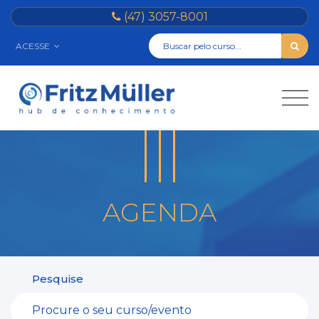
(47) 3057-8001
ACESSE
AGENDA
Pesquise