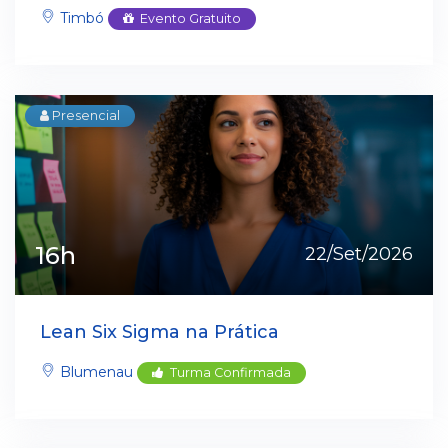
Timbó
Evento Gratuito
Presencial
16h
22/Set/2026
Lean Six Sigma na Prática
Blumenau
Turma Confirmada