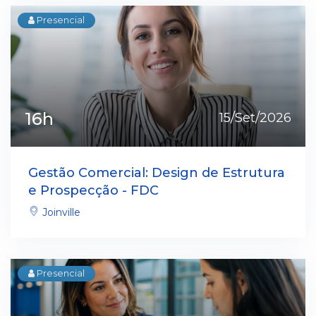
Presencial
16h
15/Set/2026
Gestão Comercial: Design de Estrutura
e Prospecção - FDC
Joinville
Presencial