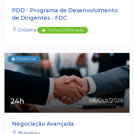
PDD - Programa de Desenvolvimento
de Dirigentes - FDC
Criciúma
Turma Confirmada
Presencial
24h
06/Out/2026
Negociação Avançada
Blumenau