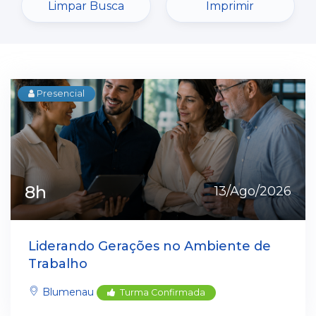
Limpar Busca
Imprimir
Presencial
8h
13/Ago/2026
Liderando Gerações no Ambiente de
Trabalho
Blumenau
Turma Confirmada