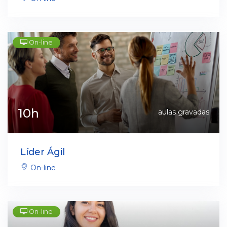
On-line
10h
aulas gravadas
Líder Ágil
On-line
On-line