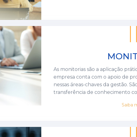
professores de diversas regiões do
selecionados por terem além da ex
prática nas organizações. Os cursos são elaborados por especialistas,
os conteúdos são adaptados aos c
metodologias que se aproximam das
MONIT
As monitorias são a aplicação prática do conhecimento em gestão. A
empresa conta com o apoio de prof
nessas áreas-chaves da gestão. S
transferência de conhecimento c
de 40 temas de monitorias (presenc
Saiba 
clientes.