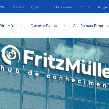
-8001
Notícias
Agenda
Trabalhe Conosco
Contato
Ligam
Fritz Müller
Cursos e Eventos
Gestão para Empres