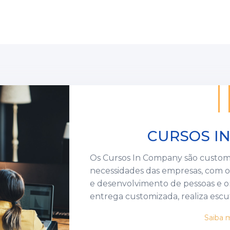
CURSOS I
Os Cursos In Company são custom
necessidades das empresas, com o
e desenvolvimento de pessoas e organizações. P
entrega customizada, realiza escu
envolvido na entrega do projeto, 
Saiba 
mantendo a qualidade. Estas entr