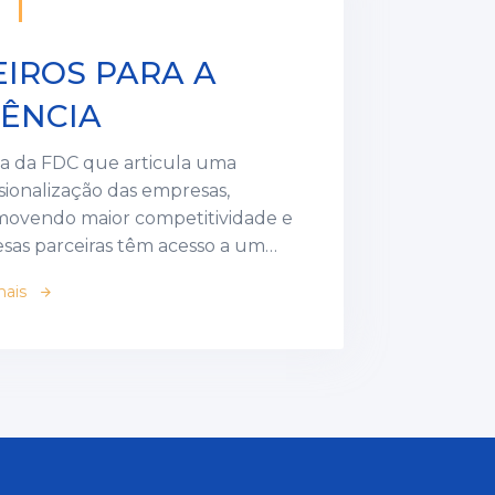
EIROS PARA A
ÊNCIA
ia da FDC que articula uma
sionalização das empresas,
movendo maior competitividade e
propósito, estratégia, inovação,
mais
arrow_forward
o, médio e longo prazos. A
em gestão, rica troca de
vos e equipes de alta performance
am os resultados com a
sua empresa precisa.