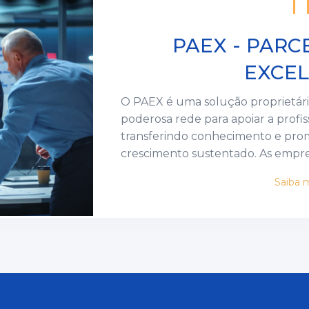
PAEX - PARC
EXCEL
O PAEX é uma solução proprietár
poderosa rede para apoiar a profis
transferindo conhecimento e pro
crescimento sustentado. As empresas parceiras têm acesso a um
modelo de gestão capaz de alinhar 
Saiba 
impacto social e resultados no curt
excelência e tecnologia de ponta 
experiência, formação de executi
e o acompanhamento da FDC elev
intensidade e a velocidade que a 