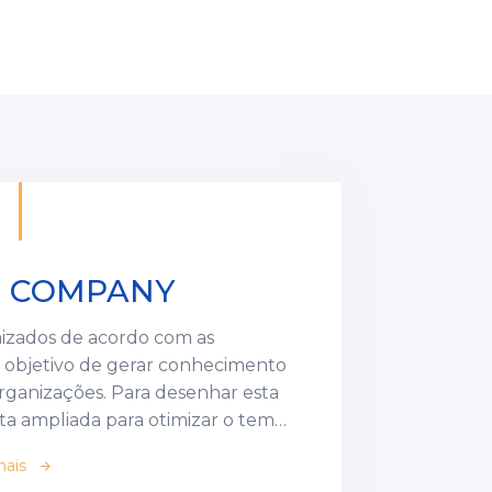
N COMPANY
izados de acordo com as
 objetivo de gerar conhecimento
ara desenhar esta
ta ampliada para otimizar o tempo
procurando assertividade e
mais
arrow_forward
egas ocorrem através de