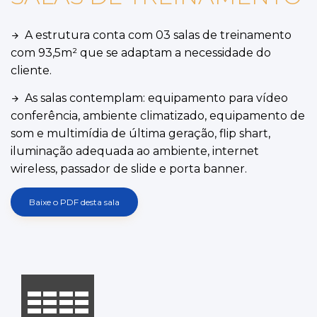
A estrutura conta com 03 salas de treinamento
arrow_forward
com 93,5m² que se adaptam a necessidade do
cliente.
As salas contemplam: equipamento para vídeo
arrow_forward
conferência, ambiente climatizado, equipamento de
som e multimídia de última geração, flip shart,
iluminação adequada ao ambiente, internet
wireless, passador de slide e porta banner.
Baixe o PDF desta sala