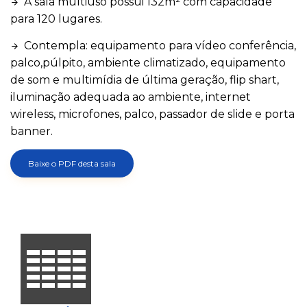
A sala multiuso possui 132m² com capacidade
arrow_forward
para 120 lugares.
Contempla: equipamento para vídeo conferência,
arrow_forward
palco,púlpito, ambiente climatizado, equipamento
de som e multimídia de última geração, flip shart,
iluminação adequada ao ambiente, internet
wireless, microfones, palco, passador de slide e porta
banner.
Baixe o PDF desta sala