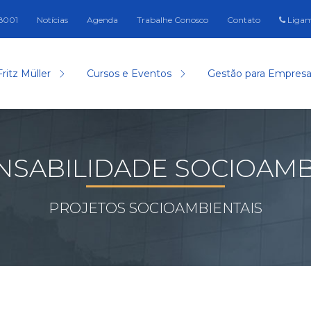
-8001
Notícias
Agenda
Trabalhe Conosco
Contato
Ligam
Fritz Müller
Cursos e Eventos
Gestão para Empres
NSABILIDADE SOCIOAMB
PROJETOS SOCIOAMBIENTAIS