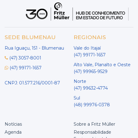
SEDE BLUMENAU
REGIONAIS
Rua Iguaçu, 151 - Blumenau
Vale do Itajaí
(47) 99171-1657
(47) 3057-8001
Alto Vale, Planalto e Oeste
(47) 99171-1657
(47) 99965-9529
Norte
CNPJ: 01.577.216/0001-87
(47) 99632-4774
Sul
(48) 99976-0378
Notícias
Sobre a Fritz Müller
Agenda
Responsabilidade