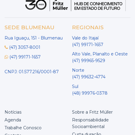
SEDE BLUMENAU
REGIONAIS
Rua Iguaçu, 151 - Blumenau
Vale do Itajaí
(47) 99171-1657
(47) 3057-8001
Alto Vale, Planalto e Oeste
(47) 99171-1657
(47) 99965-9529
Norte
CNPJ: 01.577.216/0001-87
(47) 99632-4774
Sul
(48) 99976-0378
Notícias
Sobre a Fritz Müller
Agenda
Responsabilidade
Socioambiental
Trabalhe Conosco
Curta duração